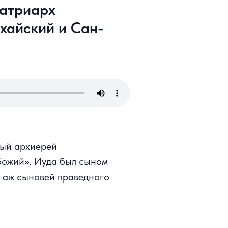
Патриарх
хайский и Сан-
рвый архиерей
Божий». Иуда был сыном
е аж сыновей праведного