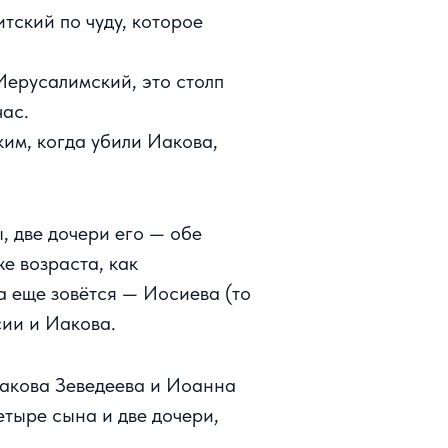
итский по чуду, которое
Иерусалимский, это столп
час.
им, когда убили Иакова,
, две дочери его — обе
е возраста, как
а еще зовётся — Иосиева (то
сии и Иакова.
Иакова Зеведеева и Иоанна
етыре сына и две дочери,