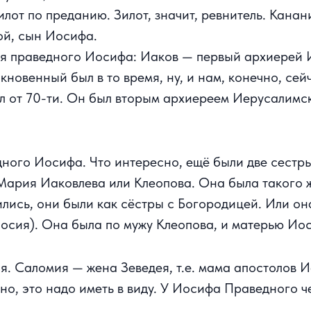
илот по преданию. Зилот, значит, ревнитель. Канан
ой, сын Иосифа.
ья праведного Иосифа: Иаков — первый архиерей 
новенный был в то время, ну, и нам, конечно, сей
л от 70-ти. Он был вторым архиереем Иерусалимск
ного Иосифа. Что интересно, ещё были две сестры
рия Иаковлева или Клеопова. Она была такого ж
лись, они были как сёстры с Богородицей. Или он
Иосия). Она была по мужу Клеопова, и матерью Ио
я. Саломия — жена Зеведея, т.е. мама апостолов 
ьно, это надо иметь в виду. У Иосифа Праведного ч