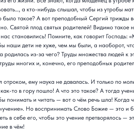
из его жизни. Все знают, когда младенец в утробе 
твовать…, а кто-нибудь слышал, чтобы из утробы ма
о было такое? А вот преподобный Сергий трижды в
но. Святой плод святых родителей! Видимо такое 
 нас становились! Помните, как говорит Господь: «
обы наши дети не хуже, чем мы были, а наоборот, ч
 родилась из-за чего? Труды множества людей к эт
труды многих и, конечно, его преподобных родит
л отроком, ему наука не давалась. И только по мо
как-то в гору пошло! А что это такое? А тогда уче
бы понимать и читать — вот о чём речь шла! Когда 
 «учение». Но воспринимать Слово Божие — это и 
ть в себе его, чтобы это учение претворялось — э
ние в чём!