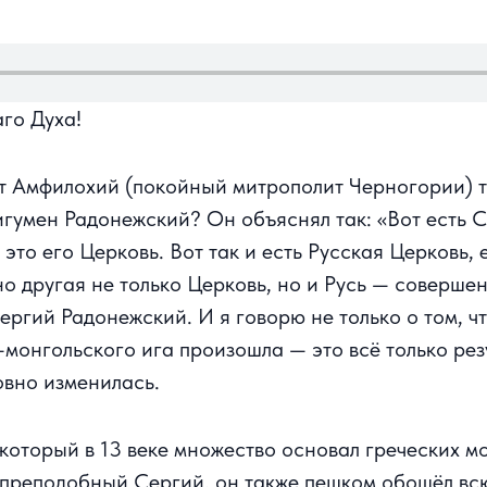
аго Духа!
т Амфилохий (покойный митрополит Черногории) т
гумен Радонежский? Он объяснял так: «Вот есть С
это его Церковь. Вот так и есть Русская Церковь
о другая не только Церковь, но и Русь — совершенн
ргий Радонежский. И я говорю не только о том, чт
-монгольского ига произошла — это всё только резу
ховно изменилась.
который в 13 веке множество основал греческих м
преподобный Сергий, он также пешком обошёл всю