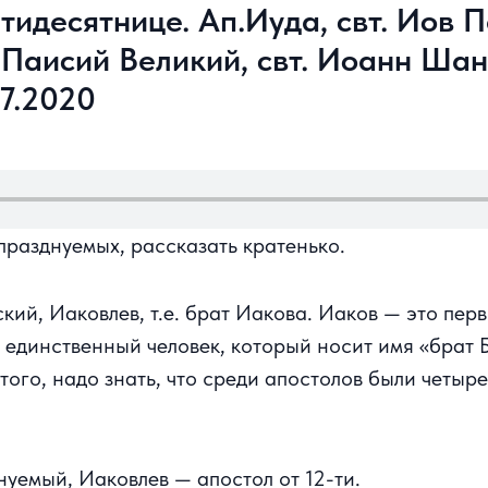
тидесятнице. Ап.Иуда, свт. Иов 
 Паисий Великий, свт. Иоанн Шан
7.2020
 празднуемых, рассказать кратенько.
ский, Иаковлев, т.е. брат Иакова. Иаков — это пе
 единственный человек, который носит имя «брат 
ого, надо знать, что среди апостолов были четыр
нуемый, Иаковлев — апостол от 12-ти.