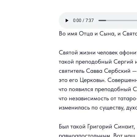
Во имя Отца и Сына, и Свят
Святой жизни человек афони
такой преподобный Сергий и
святитель Савва Сербский — 
это его Церковь». Совершенн
что появился преподобный Се
что независимость от татаро
изменилась по существу, ду
Был такой Григорий Синаит, 
равноапостольным. Вот наш 