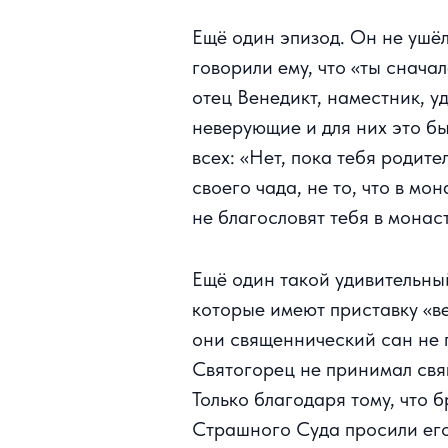
Ещё один эпизод. Он не ушё
говорили ему, что «ты снача
отец Венедикт, наместник, у
неверующие и для них это бы
всех: «Нет, пока тебя родит
своего чада, не то, что в мо
не благословят тебя в мона
Ещё один такой удивительный
которые имеют приставку «в
они священнический сан не 
Святогорец не принимал свящ
Только благодаря тому, что 
Страшного Суда просили его 