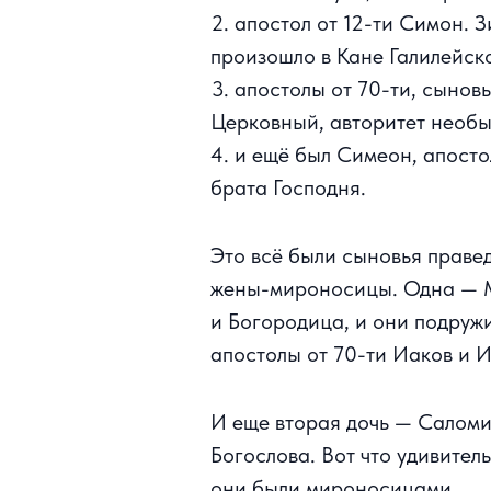
апостол от 12-ти Симон. З
произошло в Кане Галилейск
апостолы от 70-ти, сынов
Церковный, авторитет необык
и ещё был Симеон, апосто
брата Господня.
Это всё были сыновья правед
жены-мироносицы. Одна — Ма
и Богородица, и они подружи
апостолы от 70-ти Иаков и 
И еще вторая дочь — Саломи
Богослова. Вот что удивител
они были мироносицами.