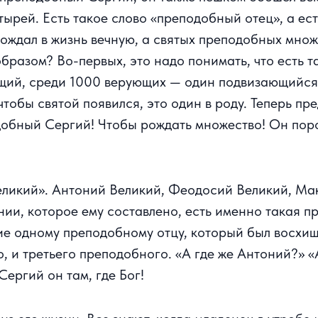
рей. Есть такое слово «преподобный отец», а есть
ождал в жизнь вечную, а святых преподобных множ
разом? Во-первых, это надо понимать, что есть т
щий, среди 1000 верующих — один подвизающийся
тобы святой появился, это один в роду. Теперь пре
добный Сергий! Чтобы рождать множество! Он пор
великий». Антоний Великий, Феодосий Великий, Ма
ии, которое ему составлено, есть именно такая пр
е одному преподобному отцу, который был восхищен
о, и третьего преподобного. «А где же Антоний?» «
ергий он там, где Бог!