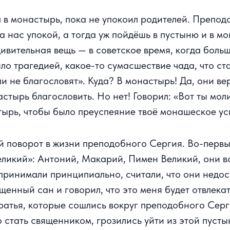
л в монастырь, пока не упокоил родителей. Препо
ла нас упокой, а тогда уж пойдёшь в пустыню и в 
дивительная вещь — в советское время, когда бол
ло трагедией, какое-то сумасшествие чада, что ст
ели не благословят». Куда? В монастырь! Да, они в
настырь благословить. Но нет! Говорил: «Вот ты мол
стырь, чтобы было преуспеяние твоё монашеское у
 поворот в жизни преподобного Сергия. Во-первых
еликий»: Антоний, Макарий, Пимен Великий, они в
принимали принципиально, считали, что они недо
енный сан и говорил, что это меня будет отвлекат
братья, которые сошлись вокруг преподобного Серг
стать священником, грозились уйти из этой пустын