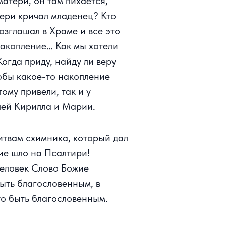
матери, он там пихается,
тери кричал младенец? Кто
озглашал в Храме и все это
накопление… Как мы хотели
Когда приду, найду ли веру
тобы какое-то накопление
ому привели, так и у
елей Кирилла и Марии.
литвам схимника, который дал
ние шло на Псалтири!
человек Слово Божие
быть благословенным, в
то быть благословенным.