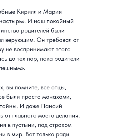
добные Кирилл и Мария
монастырь». И наш покойный
ьшинство родителей были
ал верующим. Он требовал от
еру не воспринимают этого
ись до тех пор, пока родители
спешным».
, вы помните, все отцы,
се были просто монахами,
стойны. И даже Паисий
ь от главного моего делания.
ия в пустыни, под страхом
и в мир. Вот только ради